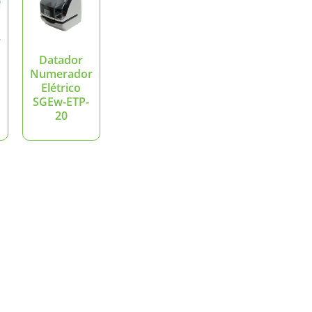
r
0
Datador
Numerador
Elétrico
SGEw-ETP-
20