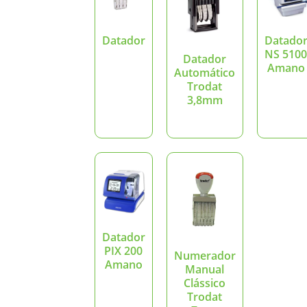
Datador
Datado
NS 510
Datador
Amano
Automático
Trodat
3,8mm
Datador
PIX 200
Numerador
Amano
Manual
Clássico
Trodat