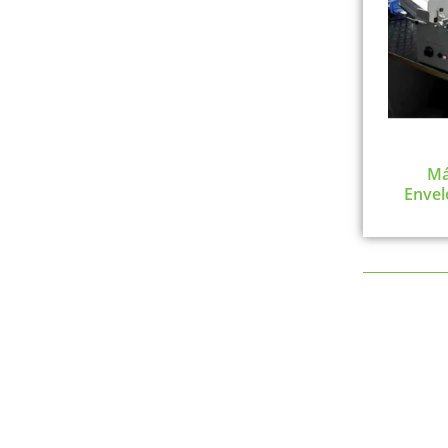
Má
Envel