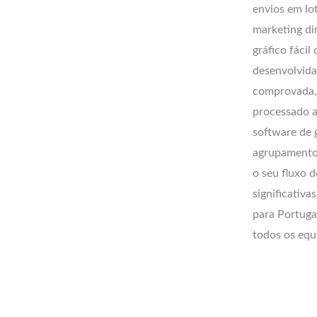
envios em lo
marketing dir
gráfico fácil
desenvolvida
comprovada, 
processado 
software de 
agrupamento,
o seu fluxo d
significativ
para Portugal
todos os eq