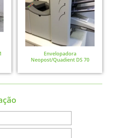
1
Envelopadora
Neopost/Quadient DS 70
mação