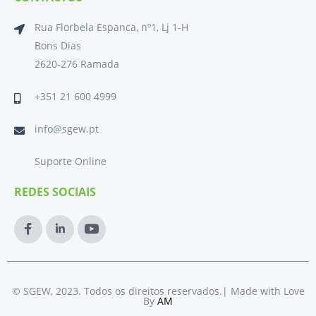
Rua Florbela Espanca, nº1, Lj 1-H
Bons Dias
2620-276 Ramada
+351 21 600 4999
info@sgew.pt
Suporte Online
REDES SOCIAIS
J
J
J
k
k
k
i
i
i
-
-
-
f
l
y
a
i
o
© SGEW, 2023. Todos os direitos reservados.| Made with Love
By
AM
c
n
u